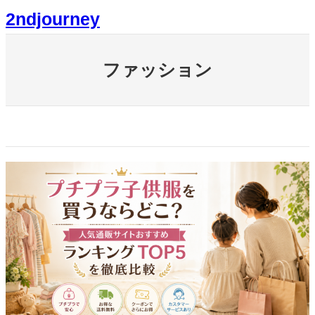
内
2ndjourney
容
を
ス
キ
ファッション
ッ
プ