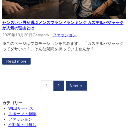
センスいい男が選ぶメンズブランドランキング カステルバジャック
が人気の理由とは
2025年10月20日
Category :
ファッション
※このページはプロモーションを含みます。 「カステルバジャック
ってダサいの？」そんな疑問を持っていませんか？ …
Read more
1
2
Next
»
カテゴリー
WEBサービス
スポーツ・趣味
ファッション
不動産・引越し