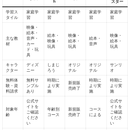
h
スター
学習ス
家庭学
家庭学
家庭学
家庭学
家庭学
タイル
習
習
習
習
習
映像・
絵本・
絵本・
映像・
映像・
主な教
音声・
絵本・
映像・
絵本・
絵本・
材
カー
音声
玩具
玩具
玩具
ド・玩
具
キャラ
ディズ
しまじ
オリジ
オリジ
サンリ
クター
ニー
ろう
ナル
ナル
オ
無料体
無料サ
時期に
時期に
時期に
新規販
験・資
ンプル
より実
より実
より実
売終了
料請求
あり
施
施
施
公式サ
公式サ
イトを
イトを
対象年
年齢別
新規販
コース
ご確認
ご確認
齢
コース
売終了
による
くださ
くださ
い
い