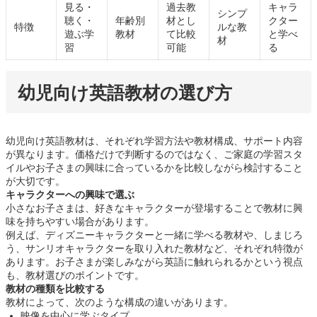
見る・
過去教
キャラ
シンプ
聴く・
年齢別
材とし
クター
特徴
ルな教
遊ぶ学
教材
て比較
と学べ
材
習
可能
る
幼児向け英語教材の選び方
幼児向け英語教材は、それぞれ学習方法や教材構成、サポート内容
が異なります。価格だけで判断するのではなく、ご家庭の学習スタ
イルやお子さまの興味に合っているかを比較しながら検討すること
が大切です。
キャラクターへの興味で選ぶ
小さなお子さまは、好きなキャラクターが登場することで教材に興
味を持ちやすい場合があります。
例えば、ディズニーキャラクターと一緒に学べる教材や、しまじろ
う、サンリオキャラクターを取り入れた教材など、それぞれ特徴が
あります。お子さまが楽しみながら英語に触れられるかという視点
も、教材選びのポイントです。
教材の種類を比較する
教材によって、次のような構成の違いがあります。
映像を中心に学ぶタイプ