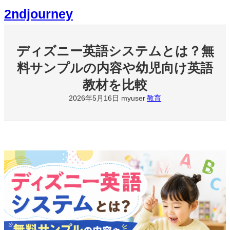
内
2ndjourney
容
を
ス
キ
ディズニー英語システムとは？無
ッ
料サンプルの内容や幼児向け英語
プ
教材を比較
2026年5月16日
教育
myuser