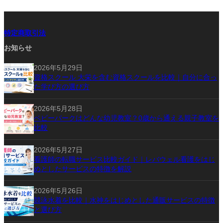
特定商取引法
お知らせ
2026年5月29日
資格スクール 大栄を含む資格スクールを比較｜自分に合っ
た学び方の選び方
2026年5月28日
ベビーパークはどんな幼児教室？0歳から通える親子教室を
比較
2026年5月27日
看護師の転職サービス比較ガイド｜レバウェル看護をはじ
めとしたサービスの特徴を解説
2026年5月26日
競泳水着を比較｜水神をはじめとした通販サービスの特徴
と選び方