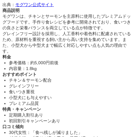
出典：
モグワン公式サイト
商品説明
モグワンは、チキンとサーモンを主原料に使用したプレミアムドッ
グフードです。手作り食レシピを参考に開発されており、食いつき
の良さと栄養バランスを両立している点が特徴です。
グレインフリー設計を採用し、人工香料や着色料に配慮されている
ため、原材料を重視する飼い主から高い支持を集めています。ま
た、小型犬から中型犬まで幅広く対応しやすい点も人気の理由で
す。
料金
参考価格：約5,000円前後
内容量：1.8kg
おすすめポイント
チキン＆サーモン配合
グレインフリー
食いつき重視
小型犬にも与えやすい
プレミアム品質
特典・キャンペーン
定期購入割引あり
初回割引キャンペーンあり
口コミ傾向
30代女性：「食べ残しが減りました」