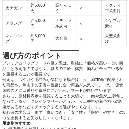
約5,000
高たんぱ
アクティ
カナガン
○
円
く
ブ犬向け
約5,000
ナチュラ
シンプル
アランズ
○
円
ル志向
素材
ネルソン
約8,000
大型犬向
大容量
○
ズ
円
け
選び方のポイント
プレミアムドッグフードを選ぶ際は、単純に「価格が高い＝良い商
品」と考えるのではなく、愛犬の年齢・体質・悩みに合っているか
を重視することが重要です。
例えば、涙やけや毛並みが気になる場合は、人工添加物に配慮され
た商品や、魚由来の栄養を豊富に含む商品が人気です。また、偏食
気味の犬には香りや食感にこだわったフードが向いています。
さらに、原材料表示を確認することも大切です。肉や魚が主原料に
なっているか、グレインフリーかどうか、人工香料や着色料への配
慮があるかなどをチェックすると選びやすくなります。
初心者の場合は、まず「食いつき」「安全性」「継続しやすさ」の3
つを重視すると失敗しにくくなります。
用途別おすすめ
健康寿命を意識したい：エッセンシャル