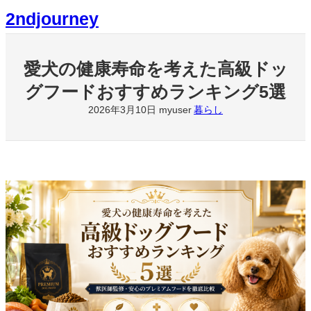
内
2ndjourney
容
を
ス
キ
愛犬の健康寿命を考えた高級ドッ
ッ
グフードおすすめランキング5選
プ
2026年3月10日
暮らし
myuser