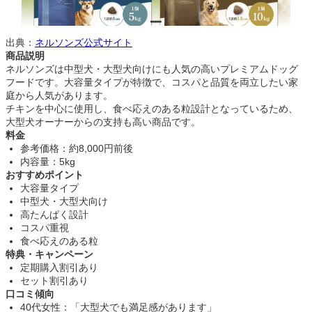
出典：
ネルソンズ公式サイト
商品説明
ネルソンズは中型犬・大型犬向けにも人気の高いプレミアムドッグ
フードです。大容量タイプが特徴で、コスパと品質を両立したい家
庭から人気があります。
チキンを中心に使用し、食べ応えのある粒設計となっているため、
大型犬オーナーからの支持も高い商品です。
料金
参考価格：約8,000円前後
内容量：5kg
おすすめポイント
大容量タイプ
中型犬・大型犬向け
高たんぱく設計
コスパ重視
食べ応えのある粒
特典・キャンペーン
定期購入割引あり
セット割引あり
口コミ傾向
40代女性：「大型犬でも満足感があります」