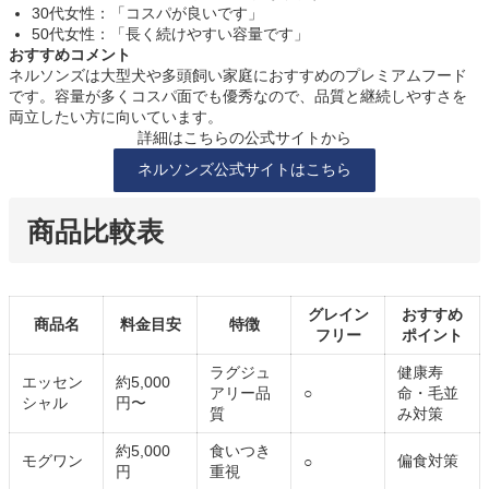
30代女性：「コスパが良いです」
50代女性：「長く続けやすい容量です」
おすすめコメント
ネルソンズは大型犬や多頭飼い家庭におすすめのプレミアムフード
です。容量が多くコスパ面でも優秀なので、品質と継続しやすさを
両立したい方に向いています。
詳細はこちらの公式サイトから
ネルソンズ公式サイトはこちら
商品比較表
グレイン
おすすめ
商品名
料金目安
特徴
フリー
ポイント
ラグジュ
健康寿
エッセン
約5,000
アリー品
○
命・毛並
シャル
円〜
質
み対策
約5,000
食いつき
モグワン
偏食対策
○
円
重視