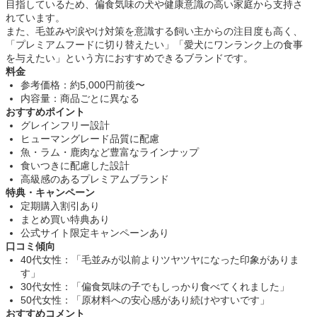
目指しているため、偏食気味の犬や健康意識の高い家庭から支持さ
れています。
また、毛並みや涙やけ対策を意識する飼い主からの注目度も高く、
「プレミアムフードに切り替えたい」「愛犬にワンランク上の食事
を与えたい」という方におすすめできるブランドです。
料金
参考価格：約5,000円前後〜
内容量：商品ごとに異なる
おすすめポイント
グレインフリー設計
ヒューマングレード品質に配慮
魚・ラム・鹿肉など豊富なラインナップ
食いつきに配慮した設計
高級感のあるプレミアムブランド
特典・キャンペーン
定期購入割引あり
まとめ買い特典あり
公式サイト限定キャンペーンあり
口コミ傾向
40代女性：「毛並みが以前よりツヤツヤになった印象がありま
す」
30代女性：「偏食気味の子でもしっかり食べてくれました」
50代女性：「原材料への安心感があり続けやすいです」
おすすめコメント