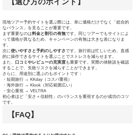
【選び方のポイント】
現地ツアー予約サイトを選ぶ際には、単に価格だけでなく「総合的
なバランス」を見ることが重要です。
まず重要なのは
料金と割引の有無
です。同じツアーでもサイトによ
って価格が異なるため、キャンペーンの有無は大きな差になりま
す。
次に
使いやすさと予約のしやすさ
です。旅行前は忙しいため、直感
的に操作できるサイトを選ぶことでストレスを減らせます。
また、
口コミやレビューの充実度
も重要です。実際の体験談を確認
することで、失敗リスクを減らすことができます。
さらに、用途別に選ぶのもポイントです：
・短期旅行 → KKday（コスパ重視）
・海外旅行 → Klook（対応範囲広い）
・安心重視 → VELTRA
初心者ほど「安さ＋信頼性」のバランスを重視するのが成功のコツ
です。
【FAQ】