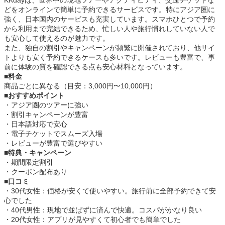
KKdayは、世界中の現地ツアーやアクティビティ、交通チケットな
どをオンラインで簡単に予約できるサービスです。特にアジア圏に
強く、日本国内のサービスも充実しています。スマホひとつで予約
から利用まで完結できるため、忙しい人や旅行慣れしていない人で
も安心して使えるのが魅力です。
また、独自の割引やキャンペーンが頻繁に開催されており、他サイ
トよりも安く予約できるケースも多いです。レビューも豊富で、事
前に体験の質を確認できる点も安心材料となっています。
■料金
商品ごとに異なる（目安：3,000円〜10,000円）
■おすすめポイント
・アジア圏のツアーに強い
・割引キャンペーンが豊富
・日本語対応で安心
・電子チケットでスムーズ入場
・レビューが豊富で選びやすい
■特典・キャンペーン
・期間限定割引
・クーポン配布あり
■口コミ
・30代女性：価格が安くて使いやすい。旅行前に全部予約できて安
心でした
・40代男性：現地で並ばずに済んで快適。コスパがかなり良い
・20代女性：アプリが見やすくて初心者でも簡単でした