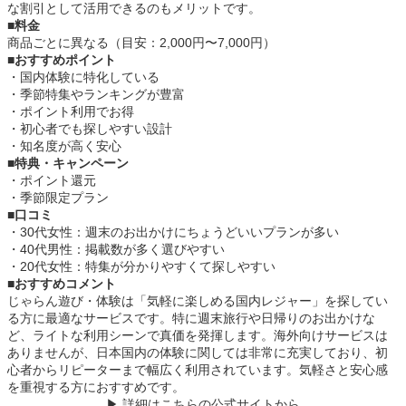
な割引として活用できるのもメリットです。
■料金
商品ごとに異なる（目安：2,000円〜7,000円）
■おすすめポイント
・国内体験に特化している
・季節特集やランキングが豊富
・ポイント利用でお得
・初心者でも探しやすい設計
・知名度が高く安心
■特典・キャンペーン
・ポイント還元
・季節限定プラン
■口コミ
・30代女性：週末のお出かけにちょうどいいプランが多い
・40代男性：掲載数が多く選びやすい
・20代女性：特集が分かりやすくて探しやすい
■おすすめコメント
じゃらん遊び・体験は「気軽に楽しめる国内レジャー」を探してい
る方に最適なサービスです。特に週末旅行や日帰りのお出かけな
ど、ライトな利用シーンで真価を発揮します。海外向けサービスは
ありませんが、日本国内の体験に関しては非常に充実しており、初
心者からリピーターまで幅広く利用されています。気軽さと安心感
を重視する方におすすめです。
▶ 詳細はこちらの公式サイトから