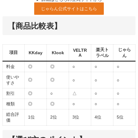
じゃらん公式サイトはこちら
【商品比較表】
楽天ト
じゃら
VELTR
項目
KKday
Klook
A
ラベル
ん
料金
◎
◎
○
○
○
使いや
◎
◎
○
○
○
すさ
割引
◎
○
△
○
○
種類
◎
◎
○
○
○
総合評
1位
2位
3位
4位
5位
価