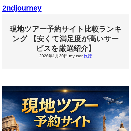
内
2ndjourney
容
を
ス
キ
現地ツアー予約サイト比較ランキ
ッ
ング 【安くて満足度が高いサー
プ
ビスを厳選紹介】
2026年1月30日
旅行
myuser