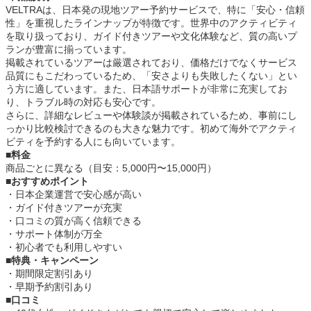
VELTRAは、日本発の現地ツアー予約サービスで、特に「安心・信頼
性」を重視したラインナップが特徴です。世界中のアクティビティ
を取り扱っており、ガイド付きツアーや文化体験など、質の高いプ
ランが豊富に揃っています。
掲載されているツアーは厳選されており、価格だけでなくサービス
品質にもこだわっているため、「安さよりも失敗したくない」とい
う方に適しています。また、日本語サポートが非常に充実してお
り、トラブル時の対応も安心です。
さらに、詳細なレビューや体験談が掲載されているため、事前にし
っかり比較検討できるのも大きな魅力です。初めて海外でアクティ
ビティを予約する人にも向いています。
■料金
商品ごとに異なる（目安：5,000円〜15,000円）
■おすすめポイント
・日本企業運営で安心感が高い
・ガイド付きツアーが充実
・口コミの質が高く信頼できる
・サポート体制が万全
・初心者でも利用しやすい
■特典・キャンペーン
・期間限定割引あり
・早期予約割引あり
■口コミ